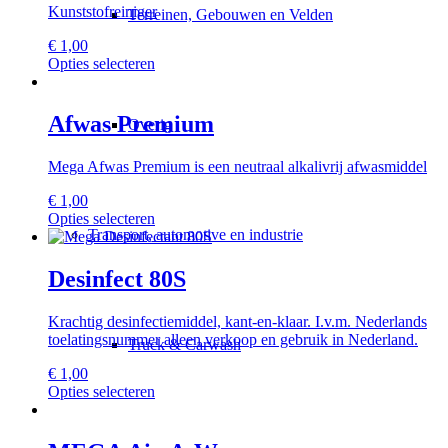
Kunststofreiniger
Terreinen, Gebouwen en Velden
optie
kan
€
1,00
gekozen
Dit
Opties selecteren
worden
product
op
heeft
de
meerdere
Afwas Premium
productpagina
Overig
variaties.
Deze
Mega Afwas Premium is een neutraal alkalivrij afwasmiddel
optie
kan
€
1,00
gekozen
Dit
Opties selecteren
worden
Transport, automotive en industrie
product
op
heeft
de
meerdere
Desinfect 80S
productpagina
variaties.
Deze
Krachtig desinfectiemiddel, kant-en-klaar. I.v.m. Nederlands
optie
toelatingsnummer alleen verkoop en gebruik in Nederland.
kan
Truck & Carwash
gekozen
€
1,00
worden
Dit
Opties selecteren
op
product
de
heeft
productpagina
meerdere