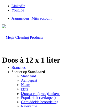
LinkedIn
Youtube
Aanmelden | Mijn account
Doos à 12 x 1 liter
Branches
Sorteer op
Standaard
Standaard
Aangepast
Naam
Prijs
Datum
Horeca en (groot)keukens
Populariteit (verkopen)
Gemiddelde beoordeling
Relevantie