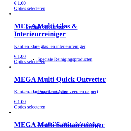
€
1,00
gekozen
Dit
Opties selecteren
worden
product
op
heeft
de
meerdere
MEGA Multi Glas &
productpagina
Speciale oplossingen
variaties.
Interieurreiniger
Deze
optie
kan
Kant-en-klare glas- en interieurreiniger
gekozen
worden
€
1,00
Speciale Reinigingsproducten
op
Dit
Opties selecteren
de
product
productpagina
heeft
meerdere
MEGA Multi Quick Ontvetter
variaties.
Deze
Dispensers (voor zeep en papier)
Kant-en-klare multi-ontvetter
optie
kan
€
1,00
gekozen
Dit
Opties selecteren
worden
product
op
heeft
de
meerdere
MEGA Multi Sanitairreiniger
Numatic Machines en Accessoires
productpagina
variaties.