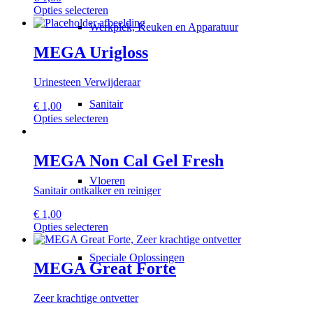
gekozen
Dit
Opties selecteren
worden
product
Werkplek, Keuken en Apparatuur
op
heeft
de
meerdere
MEGA Urigloss
productpagina
variaties.
Deze
Urinesteen Verwijderaar
optie
kan
Sanitair
€
1,00
gekozen
Dit
Opties selecteren
worden
product
op
heeft
de
meerdere
MEGA Non Cal Gel Fresh
productpagina
variaties.
Deze
Vloeren
Sanitair ontkalker en reiniger
optie
kan
€
1,00
gekozen
Dit
Opties selecteren
worden
product
op
heeft
de
Speciale Oplossingen
meerdere
MEGA Great Forte
productpagina
variaties.
Deze
Zeer krachtige ontvetter
optie