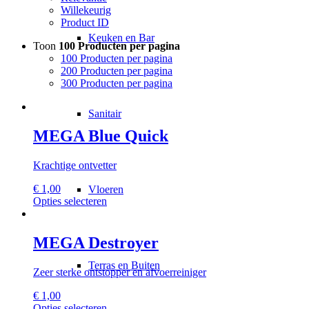
Willekeurig
Product ID
Keuken en Bar
Toon
100 Producten per pagina
100 Producten per pagina
200 Producten per pagina
300 Producten per pagina
Sanitair
MEGA Blue Quick
Krachtige ontvetter
€
1,00
Vloeren
Dit
Opties selecteren
product
heeft
meerdere
MEGA Destroyer
variaties.
Deze
Terras en Buiten
Zeer sterke ontstopper en afvoerreiniger
optie
kan
€
1,00
gekozen
Dit
Opties selecteren