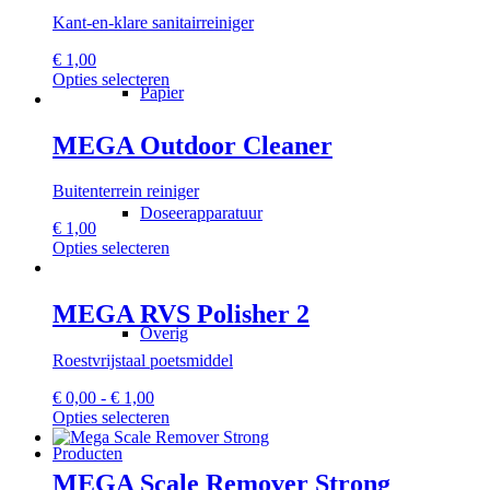
Deze
Kant-en-klare sanitairreiniger
optie
kan
€
1,00
gekozen
Dit
Opties selecteren
worden
Papier
product
op
heeft
de
meerdere
MEGA Outdoor Cleaner
productpagina
variaties.
Deze
Buitenterrein reiniger
optie
Doseerapparatuur
kan
€
1,00
gekozen
Dit
Opties selecteren
worden
product
op
heeft
de
meerdere
MEGA RVS Polisher 2
productpagina
variaties.
Overig
Deze
Roestvrijstaal poetsmiddel
optie
kan
Prijsklasse:
€
0,00
-
€
1,00
gekozen
€ 0,00
Dit
Opties selecteren
worden
tot
product
op
Producten
€ 1,00
heeft
de
meerdere
MEGA Scale Remover Strong
productpagina