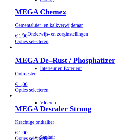
op
heeft
de
meerdere
MEGA Chemex
productpagina
variaties.
Deze
Cementsluier- en kalkverwijderaar
optie
kan
Onderwijs- en zorginstellingen
€
1,00
gekozen
Dit
Opties selecteren
worden
product
op
heeft
de
meerdere
MEGA De–Rust / Phosphatizer
productpagina
variaties.
Interieur en Exterieur
Deze
Ontroester
optie
kan
€
1,00
gekozen
Dit
Opties selecteren
worden
product
op
heeft
Vloeren
de
meerdere
MEGA Descaler Strong
productpagina
variaties.
Deze
Krachtige ontkalker
optie
kan
€
1,00
gekozen
Sanitair
Dit
Opties selecteren