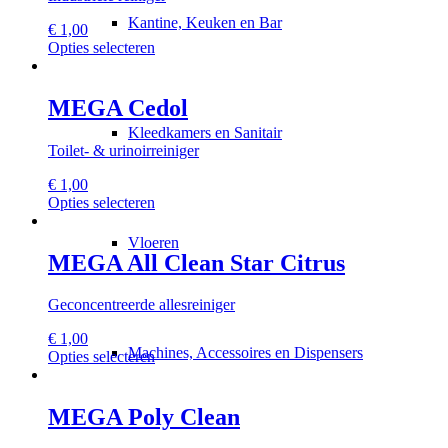
kan
Kantine, Keuken en Bar
€
1,00
gekozen
Dit
Opties selecteren
worden
product
op
heeft
de
meerdere
MEGA Cedol
productpagina
variaties.
Kleedkamers en Sanitair
Deze
Toilet- & urinoirreiniger
optie
kan
€
1,00
gekozen
Dit
Opties selecteren
worden
product
op
heeft
Vloeren
de
meerdere
MEGA All Clean Star Citrus
productpagina
variaties.
Deze
Geconcentreerde allesreiniger
optie
kan
€
1,00
gekozen
Machines, Accessoires en Dispensers
Dit
Opties selecteren
worden
product
op
heeft
de
meerdere
MEGA Poly Clean
productpagina
variaties.
Deze