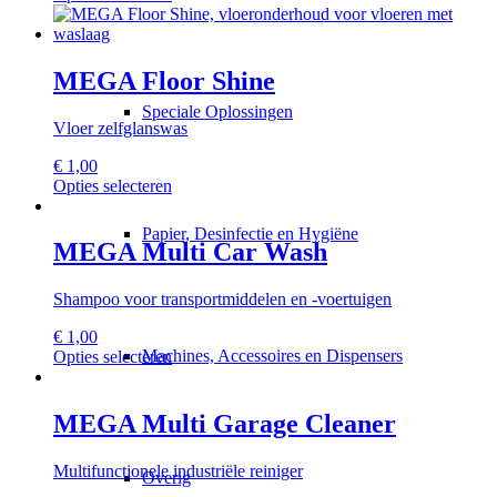
worden
product
op
heeft
de
meerdere
productpagina
variaties.
MEGA Floor Shine
Deze
Speciale Oplossingen
optie
Vloer zelfglanswas
kan
gekozen
€
1,00
worden
Dit
Opties selecteren
op
product
de
heeft
productpagina
Papier, Desinfectie en Hygiëne
meerdere
MEGA Multi Car Wash
variaties.
Deze
Shampoo voor transportmiddelen en -voertuigen
optie
kan
€
1,00
gekozen
Machines, Accessoires en Dispensers
Dit
Opties selecteren
worden
product
op
heeft
de
meerdere
MEGA Multi Garage Cleaner
productpagina
variaties.
Deze
Multifunctionele industriële reiniger
optie
Overig
kan