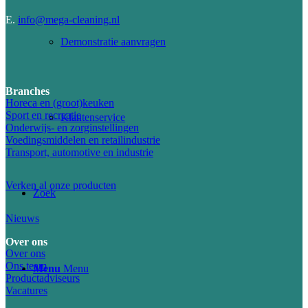
E.
info@mega-cleaning.nl
Demonstratie aanvragen
Branches
Horeca en (groot)keuken
Sport en recreatie
Klantenservice
Onderwijs- en zorginstellingen
Voedingsmiddelen en retailindustrie
Transport, automotive en industrie
Verken al onze producten
Zoek
Nieuws
Over ons
Over ons
Ons team
Menu
Menu
Productadviseurs
Vacatures