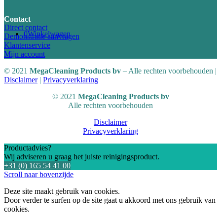
Contact
Direct contact
0
Winkelwagen
Demonstratie aanvragen
Klantenservice
Mijn account
© 2021
MegaCleaning Products
bv
– Alle rechten voorbehouden |
Disclaimer
|
Privacyverklaring
© 2021
MegaCleaning Products bv
Alle rechten voorbehouden
Disclaimer
Privacyverklaring
Productadvies?
Wij adviseren u graag het juiste reinigingsproduct.
+31 (0) 165 54 41 00
Scroll naar bovenzijde
Deze site maakt gebruik van cookies.
Door verder te surfen op de site gaat u akkoord met ons gebruik van
cookies.