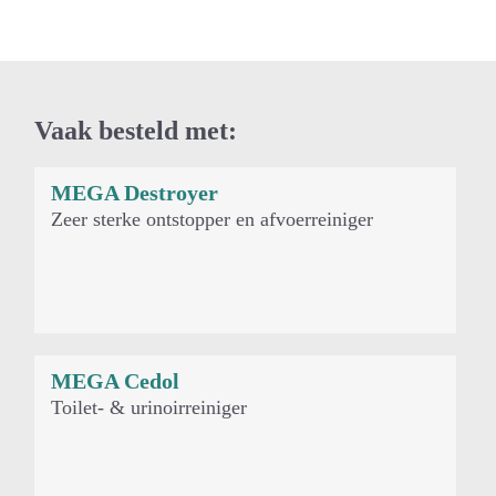
Vaak besteld met:
MEGA Destroyer
Je zou ook kunnen houden van …
Zeer sterke ontstopper en afvoerreiniger
MEGA Cedol
Toilet- & urinoirreiniger