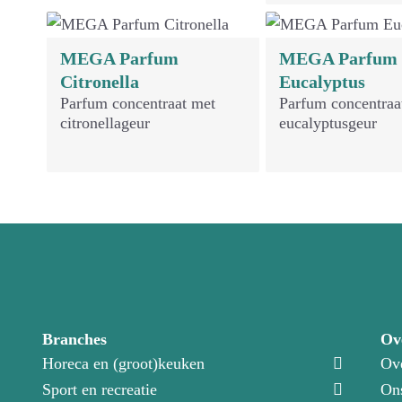
MEGA Parfum
MEGA Parfum
Citronella
Eucalyptus
Parfum concentraat met
Parfum concentraa
citronellageur
eucalyptusgeur
Branches
Ov
Horeca en (groot)keuken
Ov
Sport en recreatie
On