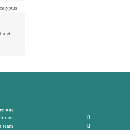
t met
er ons
er ons
s team