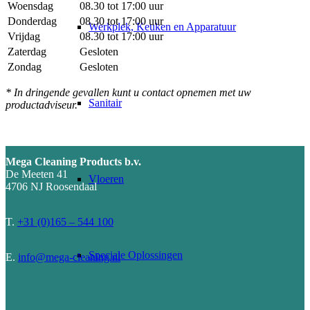
Woensdag
08.30 tot 17:00 uur
Donderdag
08.30 tot 17:00 uur
Werkplek, Keuken en Apparatuur
Vrijdag
08.30 tot 17:00 uur
Zaterdag
Gesloten
Zondag
Gesloten
* In dringende gevallen kunt u contact opnemen met uw
Sanitair
productadviseur.
Mega Cleaning Products b.v.
De Meeten 41
Vloeren
4706 NJ Roosendaal
T.
+31 (0)165 – 544 100
Speciale Oplossingen
E.
info@mega-cleaning.nl