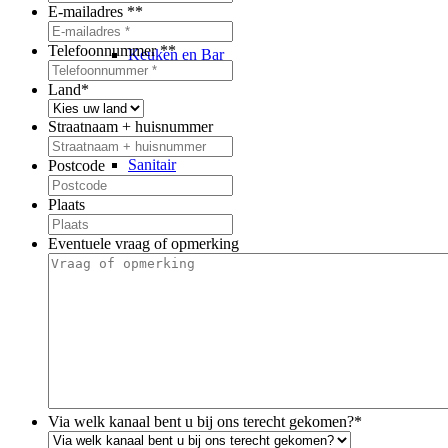
E-mailadres *
*
Telefoonnummer *
*
Keuken en Bar
Land
*
Straatnaam + huisnummer
Sanitair
Postcode
Plaats
Eventuele vraag of opmerking
Vloeren
Terras en Buiten
Via welk kanaal bent u bij ons terecht gekomen?
*