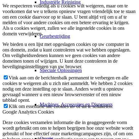
Industriële Reiniging
We respecteren volledig als u cookies wilt weigeren, maar om te
voorkomen dat we u telkens opnieuw vragen vriendelijk toe te staan
om een cookie daarvoor op te slaan. U bent altijd vrij om u af te
melden of voor andere cookies om een betere ervaring te krijgen.
Als u cookies weigert, zullen we alle ingestelde cookies in ons
domein verwijderen.
Geurbestrijding
We bieden u een lijst met opgeslagen cookies op uw computer in
ons domein, zodat u kunt controleren wat we hebben opgeslagen.
Om veiligheidsredenen kunnen we geen cookies van andere
domeinen tonen of wijzigen. U kunt deze controleren in de
beveiligingsinstellingen van uw browser.
Speciale Oplossingen
Vink aan om de berichtenbalk permanent te verbergen en alle
cookies te weigeren als u zich niet aanmeldt. We hebben 2 cookies
nodig om deze instelling op te slaan. Anders wordt u opnieuw
gevraagd wanneer u een nieuw browservenster of een nieuw
tabblad opent.
Machines, Accessoires en Dispensers
Klik om essentiële site cookies in- of uit te schakelen.
Google Analytics Cookies
Deze cookies verzamelen informatie die in geaggregeerde vorm
wordt gebruikt om ons te helpen begrijpen hoe onze website wordt
gebruikt of hoe effectief onze marketingcampagnes zijn, of om ons
Overig