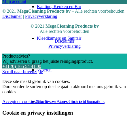
Mijn account
Kantine, Keuken en Bar
© 2021
MegaCleaning Products
bv
– Alle rechten voorbehouden |
Disclaimer
|
Privacyverklaring
© 2021
MegaCleaning Products bv
Alle rechten voorbehouden
Kleedkamers en Sanitair
Disclaimer
Privacyverklaring
Productadvies?
Wij adviseren u graag het juiste reinigingsproduct.
+31 (0) 165 54 41 00
Vloeren
Scroll naar bovenzijde
Deze site maakt gebruik van cookies.
Door verder te surfen op de site gaat u akkoord met ons gebruik van
cookies.
Machines, Accessoires en Dispensers
Accepteer cookies
Cookies weigeren
Cookie informatie
Cookie en privacy instellingen