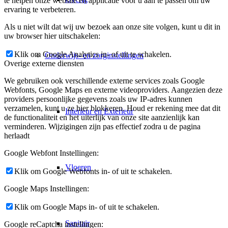
te helpen onze website en applicatie voor u aan te passen om uw
ervaring te verbeteren.
Als u niet wilt dat wij uw bezoek aan onze site volgen, kunt u dit in
uw browser hier uitschakelen:
Klik om Google Analytics in- of uit te schakelen.
Onderwijs- en zorginstellingen
Overige externe diensten
We gebruiken ook verschillende externe services zoals Google
Webfonts, Google Maps en externe videoproviders. Aangezien deze
providers persoonlijke gegevens zoals uw IP-adres kunnen
verzamelen, kunt u ze hier blokkeren. Houd er rekening mee dat dit
Interieur en Exterieur
de functionaliteit en het uiterlijk van onze site aanzienlijk kan
verminderen. Wijzigingen zijn pas effectief zodra u de pagina
herlaadt
Google Webfont Instellingen:
Vloeren
Klik om Google Webfonts in- of uit te schakelen.
Google Maps Instellingen:
Klik om Google Maps in- of uit te schakelen.
Sanitair
Google reCaptcha instellingen: