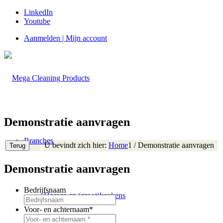
LinkedIn
Youtube
Aanmelden | Mijn account
Demonstratie aanvragen
Branches
U bevindt zich hier:
Home
1
/
Demonstratie aanvragen
Demonstratie aanvragen
Bedrijfsnaam
Horeca en (groot)keukens
Voor- en achternaam
*