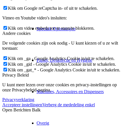
Klik om Google reCaptcha in- of uit te schakelen.
Vimeo en Youtube video's insluiten:
Klik om video embeds toe te staan/te blokkeren.
Speciale Oplossingen
Andere cookies
De volgende cookies zijn ook nodig - U kunt kiezen of u ze wilt
toestaan:
Klik om _ga - Google Analytics Cookie in/uit te schakelen.
Papier, Desinfectie en Hygiëne
Klik om _gid - Google Analytics Cookie in/uit te schakelen.
Klik om _gat_* - Google Analytics Cookie in/uit te schakelen.
Privacy Beleid
U kunt meer lezen over onze cookies en privacy-instellingen op
onze Privacybeleid-pagina.
Machines, Accessoires en Dispensers
Privacyverklaring
Accepteer instellingen
Verberg de mededeling enkel
Open Berichten Balk
Overig