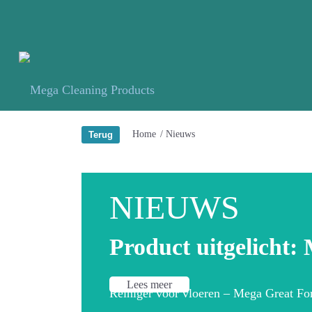
Home
/
Nieuws
Product uitgelicht:
Lees meer
Reiniger voor vloeren – Mega Great For