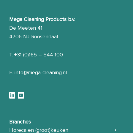
Mega Cleaning Products b.v.
De Meeten 41
4706 NJ Roosendaal
T.
+31 (0)165 – 544 100
E.
info@mega-cleaning.nl
Branches
Horeca en (groot)keuken