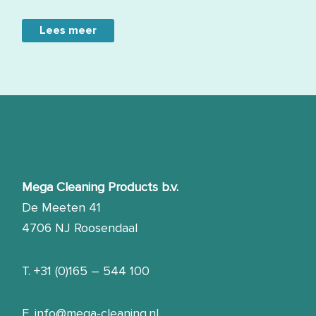
Lees meer
Mega Cleaning Products b.v.
De Meeten 41
4706 NJ Roosendaal
T.
+31 (0)165 – 544 100
E.
info@mega-cleaning.nl