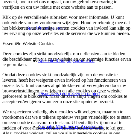
bezoekt, hoe u met ons omgaat, om uw gebruikerservaring te
verrijken en om uw relatie met onze website aan te passen.
Klik op de verschillende rubrieken voor meer informatie. U kunt
ook enkele van uw voorkeuren wijzigen. Houd er rekening mee dat
Speciale oplossingen
het blokkeren van sommige soorten cookies van invloed kan zijn op
uw ervaring op onze websites en de services die we kunnen bieden.
Essentiële Website Cookies
Deze cookies zijn strikt noodzakelijk om u diensten aan te bieden
die beschikbaar zijn via onze website en om sommige functies ervan
Speciale Reinigingsproducten
te gebruiken.
Omdat deze cookies strikt noodzakelijk zijn om de website te
leveren, heeft het weigeren ervan invloed op het functioneren van
onze site. U kunt cookies altijd blokkeren of verwijderen door uw
browserinstellingen te wijzigen en alle cookies op deze website
Dispensers (voor zeep en papier)
geforceerd te blokkeren. Maar dit zal u altijd vragen om cookies te
accepteren/weigeren wanneer u onze site opnieuw bezoekt.
We respecteren volledig als u cookies wilt weigeren, maar om te
voorkomen dat we u telkens opnieuw vragen vriendelijk toe te staan
om een cookie daarvoor op te slaan. U bent altijd vrij om u af te
Numatic Machines en Accessoires
melden of voor andere cookies om een betere ervaring te krijgen.
Als u cookies weigert, zullen we alle ingestelde cookies in ons