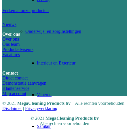
Verken al onze producten
Nieuws
Onderwijs- en zorginstellingen
Over ons
Over ons
Ons team
Productadviseurs
Vacatures
Interieur en Exterieur
Contact
Direct contact
Demonstratie aanvragen
Klantenservice
Mijn account
Vloeren
© 2021
MegaCleaning Products
bv
– Alle rechten voorbehouden |
Disclaimer
|
Privacyverklaring
© 2021
MegaCleaning Products bv
Alle rechten voorbehouden
Sanitair