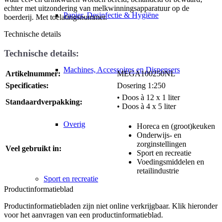
echter met uitzondering van melkwinningsapparatuur op de
Papier, Desinfectie & Hygiëne
boerderij. Met toelatingsnummer.
Technische details
Technische details:
Machines, Accessoires en Dispensers
Artikelnummer:
MEGA100250NL
Specificaties:
Dosering 1:250
• Doos à 12 x 1 liter
Standaardverpakking:
• Doos à 4 x 5 liter
Overig
Horeca en (groot)keuken
Onderwijs- en
zorginstellingen
Veel gebruikt in:
Sport en recreatie
Voedingsmiddelen en
retailindustrie
Sport en recreatie
Productinformatieblad
Productinformatiebladen zijn niet online verkrijgbaar. Klik hieronder
voor het aanvragen van een productinformatieblad.