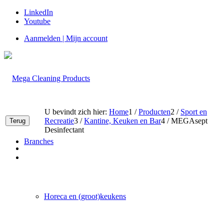
LinkedIn
Youtube
Aanmelden | Mijn account
U bevindt zich hier:
Home
1
/
Producten
2
/
Sport en
Recreatie
3
/
Kantine, Keuken en Bar
4
/
MEGAsept
Desinfectant
Branches
Horeca en (groot)keukens