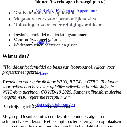
binnen 3 werkdagen bezorgd (o.o.v.)
Werkplek, Keuken en Apparatuur
Gratis demonstratie op locatie
Mega-adviseurs voor persoonlijk advies
Oplossingen voor ieder reinigingsprobleem
Desinfectiemiddel met toelatingsnummer
Voor professioneel gebruik
Sanitair
Werkzaam tegen bacteriën en gisten
Wist u dat?
“Handdesinfectiemiddel op basis van isopropanol. Alleen voor
professioneel gebruik.
Vloeren
Toegelaten voor gebruik door WHO, RIVM en CTBG. Toelating
voor gebruik op basis van tijdelijke vrijstelling handdesinfectie
WHO-formuleringen COVID-19 2020. Samenstellingsformulering
volgens WHO referentie receptuur 2.”
Speciale Oplossingen
Beschrijving MEGAsept Desinfectant
Megasept Desinfectant is een desinfectiemiddel, algen- en
schimmelverwijderaar. Het bestrijdt bacteriën en gisten op plaatsen
waar eet- en drinkwaren worden bereid, behandeld of bewaard;