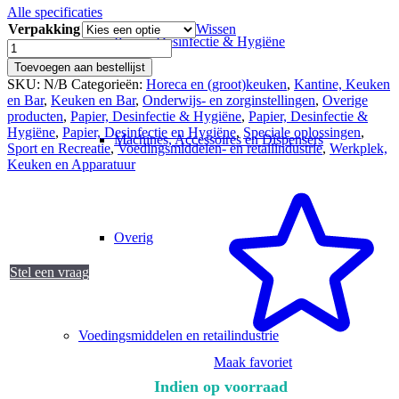
Alle specificaties
Verpakking
Wissen
Papier, Desinfectie & Hygiëne
MEGAsept
Desinfectant
Toevoegen aan bestellijst
aantal
SKU:
N/B
Categorieën:
Horeca en (groot)keuken
,
Kantine, Keuken
en Bar
,
Keuken en Bar
,
Onderwijs- en zorginstellingen
,
Overige
producten
,
Papier, Desinfectie & Hygiëne
,
Papier, Desinfectie &
Hygiëne
,
Papier, Desinfectie en Hygiëne
,
Speciale oplossingen
,
Machines, Accessoires en Dispensers
Sport en Recreatie
,
Voedingsmiddelen- en retailindustrie
,
Werkplek,
Keuken en Apparatuur
Overig
Stel een vraag
Voedingsmiddelen en retailindustrie
Maak favoriet
Indien op voorraad