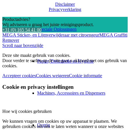
Disclaimer
Privacyverklaring
Productadvies?
Wij adviseren u graag het juiste reinigingsproduct.
Speciale Oplossingen
+31 (0) 165 54 41 00
MEGA Sticker- en Lijmverwijderaar met citroengeur
MEGA Graffiti
Remover
Scroll naar bovenzijde
Deze site maakt gebruik van cookies.
Door verder te surfen op de site gaat u akkoord met ons gebruik van
Papier, Desinfectie en Hygiëne
cookies.
Accepteer cookies
Cookies weigeren
Cookie informatie
Cookie en privacy instellingen
Machines, Accessoires en Dispensers
Hoe wij cookies gebruiken
We kunnen vragen om cookies op uw apparaat te plaatsen. We
Overig
gebruiken cookies om ons te laten weten wanneer u onze websites