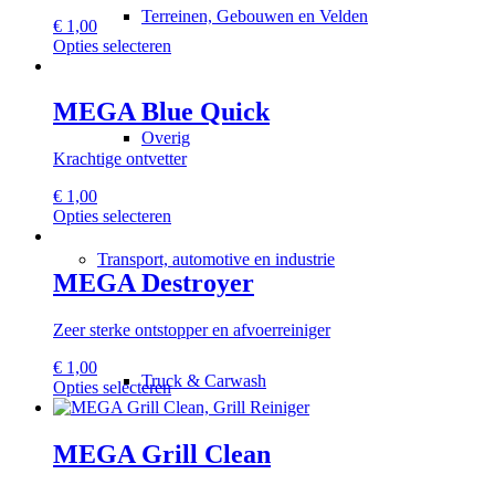
Terreinen, Gebouwen en Velden
€
1,00
Dit
Opties selecteren
product
heeft
meerdere
MEGA Blue Quick
variaties.
Overig
Deze
Krachtige ontvetter
optie
kan
€
1,00
gekozen
Dit
Opties selecteren
worden
product
op
heeft
Transport, automotive en industrie
de
meerdere
MEGA Destroyer
productpagina
variaties.
Deze
Zeer sterke ontstopper en afvoerreiniger
optie
kan
€
1,00
gekozen
Truck & Carwash
Dit
Opties selecteren
worden
product
op
heeft
de
meerdere
MEGA Grill Clean
productpagina
variaties.
Deze