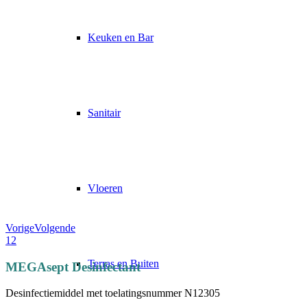
Keuken en Bar
Sanitair
Vloeren
Vorige
Volgende
1
2
Terras en Buiten
MEGAsept Desinfectant
Desinfectiemiddel met toelatingsnummer N12305