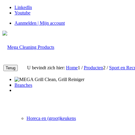
LinkedIn
Youtube
Aanmelden | Mijn account
U bevindt zich hier:
Home
1
/
Producten
2
/
Sport en Recr
Branches
Horeca en (groot)keukens