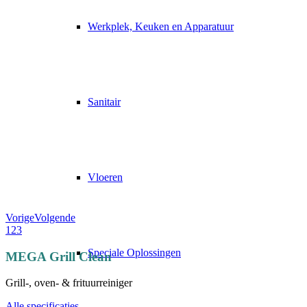
Werkplek, Keuken en Apparatuur
Sanitair
Vloeren
Vorige
Volgende
1
2
3
Speciale Oplossingen
MEGA Grill Clean
Grill-, oven- & frituurreiniger
Alle specificaties