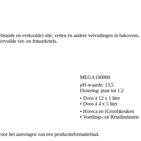
brande en verkoolde) olie, vetten en andere vervuilingen in bakovens, 
rvuilde vet- en frituurketels.
MEGA100080
pH-waarde: 13,5
Dosering: puur tot 1:2
• Doos à 12 x 1 liter
• Doos à 4 x 5 liter
• Horeca en (Groot)keuken
• Voedings- en Retailindustrie
 voor het aanvragen van een productinformatieblad.