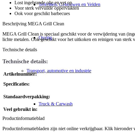
Lost ingebrande olie en vet op
Terreinen, Gebouwen en Velden
Voor sterk vervuilde oppervlakten
Ook voor geschikt barbecues
Beschrijving MEGA Grill Clean
MEGA Grill Clean is speciaal geschikt voor de verwijdering van (inge
Overig
lichte metalen. Ook geschikt voor het uitkoken en reinigen van sterk ve
Technische details
Technische details:
Transport, automotive en industrie
Artikelnummer:
Specificaties:
Standaardverpakking:
Truck & Carwash
Veel gebruikt in:
Productinformatieblad
Productinformatiebladen zijn niet online verkrijgbaar. Klik hieronder