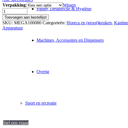
Verpakking
Wissen
Papier, Desinfectie & Hygiëne
MEGA
Grill
Toevoegen aan bestellijst
Clean
SKU:
MEGA100080
Categorieën:
Horeca en (groot)keuken
,
Kantine
aantal
Apparatuur
Machines, Accessoires en Dispensers
Overig
Sport en recreatie
Stel een vraag