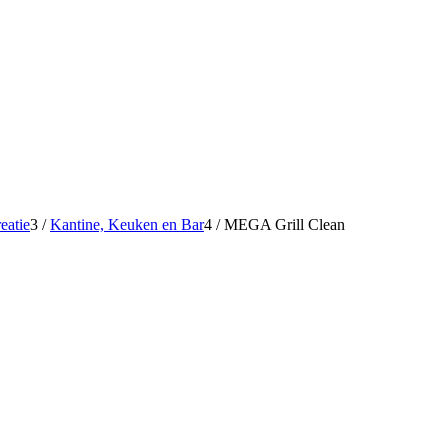
eatie
3
/
Kantine, Keuken en Bar
4
/
MEGA Grill Clean