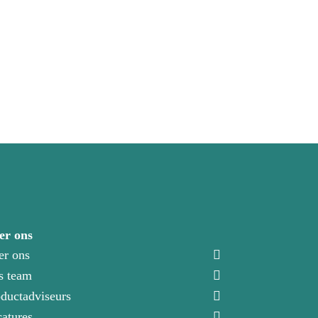
er ons
er ons
s team
ductadviseurs
atures