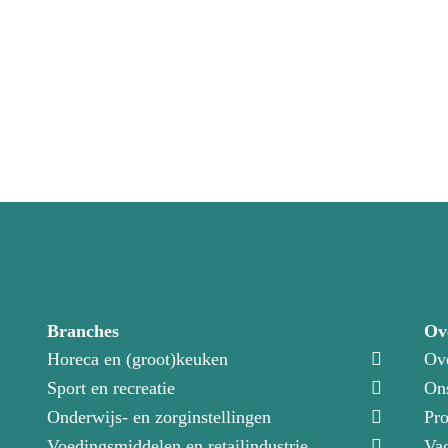
Branches
Ov
Horeca en (groot)keuken
Ov
Sport en recreatie
On
Onderwijs- en zorginstellingen
Pro
Voedingsmiddelen en retailindustrie
Vac