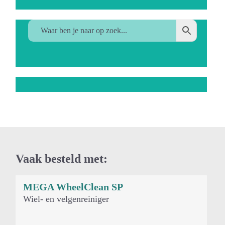
Vaak besteld met:
MEGA WheelClean SP
Je zou ook kunnen houden van …
Wiel- en velgenreiniger