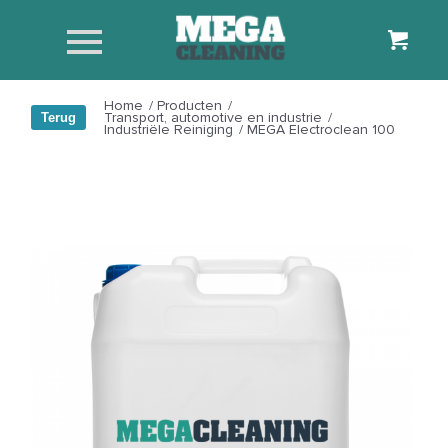
Home
/
Producten
/
Transport, automotive en industrie
/
Industriële Reiniging
/
MEGA Electroclean 100