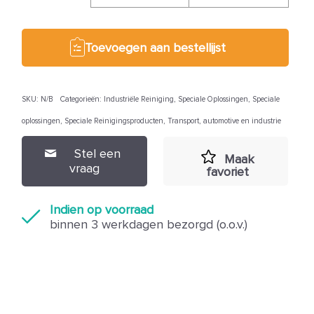
Toevoegen aan bestellijst
SKU:
N/B
Categorieën:
Industriële Reiniging
,
Speciale Oplossingen
,
Speciale
oplossingen
,
Speciale Reinigingsproducten
,
Transport, automotive en industrie
Stel een
Maak
vraag
favoriet
Indien op voorraad
binnen 3 werkdagen bezorgd (o.o.v.)