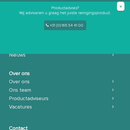
Onderwijs- en zorginstellingen
Productadvies?
Voedingsmiddelen en retailindustrie
Wij adviseren u graag het juiste reinigingsproduct.
Transport, automotive en industrie
+31 (0) 165 54 41 00
Verken al onze producten
Nieuws
Over ons
Over ons
Ons team
Productadviseurs
Vacatures
Contact